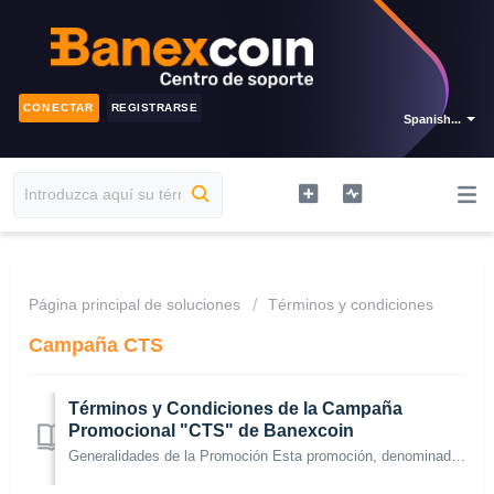
CONECTAR
REGISTRARSE
Spanish...
Página principal de soluciones
Términos y condiciones
Campaña CTS
Términos y Condiciones de la Campaña
Promocional "CTS" de Banexcoin
Generalidades de la Promoción Esta promoción, denominada "CTS", es ofrecida por Banexcoin S.A., con RUC 20603726139, domiciliada en Av. Pardo...